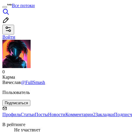
Все потоки
Войти
0
Карма
Вячеслав
@FullSmash
Пользователь
Подписаться
Профиль
Статьи
Посты
Новости
Комментарии
2
Закладки
Подписч
В рейтинге
Не участвует