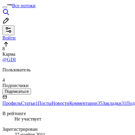
Все потоки
Войти
8
Карма
@GDI
Пользователь
4
Подписчики
Подписаться
Профиль
Статьи
1
Посты
Новости
Комментарии
35
Закладки
31
Под
В рейтинге
Не участвует
Зарегистрирован
27 ноября 2011