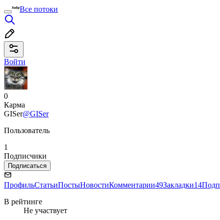
Все потоки
Войти
0
Карма
GISer
@GISer
Пользователь
1
Подписчики
Подписаться
Профиль
Статьи
Посты
Новости
Комментарии
49
Закладки
14
Подп
В рейтинге
Не участвует