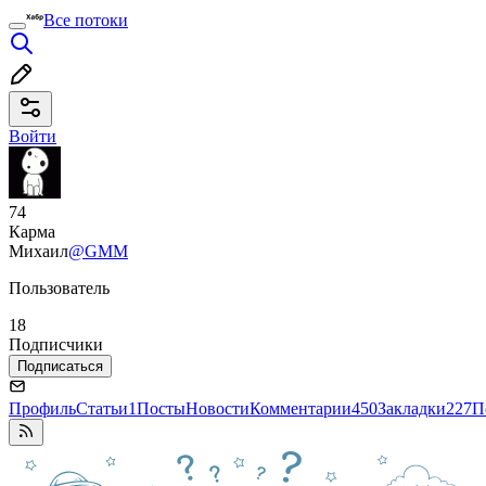
Все потоки
Войти
74
Карма
Михаил
@GMM
Пользователь
18
Подписчики
Подписаться
Профиль
Статьи
1
Посты
Новости
Комментарии
450
Закладки
227
П