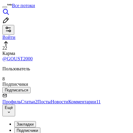
Все потоки
Войти
22
Карма
@GOUST2000
Пользователь
8
Подписчики
Подписаться
Профиль
Статьи
2
Посты
Новости
Комментарии
11
Ещё
Закладки
Подписчики