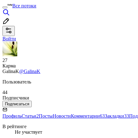
Все потоки
Войти
27
Карма
GalinaK
@GalinaK
Пользователь
44
Подписчики
Подписаться
Профиль
Статьи
2
Посты
Новости
Комментарии
63
Закладки
33
Под
В рейтинге
Не участвует