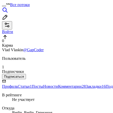
Все потоки
Войти
0
Карма
Vlad Vlaskin
@GapCoder
Пользователь
1
Подписчики
Подписаться
Профиль
Статьи
1
Посты
Новости
Комментарии
28
Закладки
16
Под
В рейтинге
Не участвует
Откуда
Berlin, Berlin, Германия