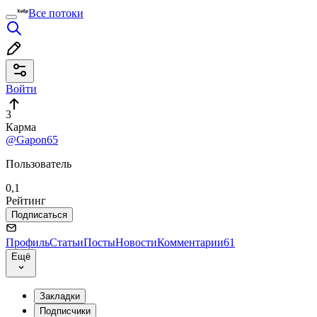
Все потоки
Войти
3
Карма
@Gapon65
Пользователь
0,1
Рейтинг
Подписаться
Профиль
Статьи
Посты
Новости
Комментарии
61
Ещё
Закладки
Подписчики