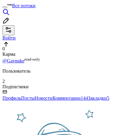
Все потоки
Войти
0
Карма
read⁠-⁠only
@Gavnuke
Пользователь
2
Подписчики
Профиль
Посты
Новости
Комментарии
144
Закладки
5