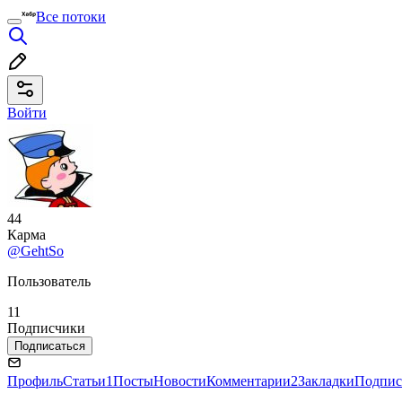
Все потоки
Войти
44
Карма
@GehtSo
Пользователь
11
Подписчики
Подписаться
Профиль
Статьи
1
Посты
Новости
Комментарии
2
Закладки
Подпис