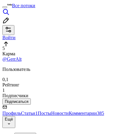
Все потоки
Войти
5
Карма
@GerrAlt
Пользователь
0,1
Рейтинг
1
Подписчики
Подписаться
Профиль
Статьи
1
Посты
Новости
Комментарии
385
Ещё