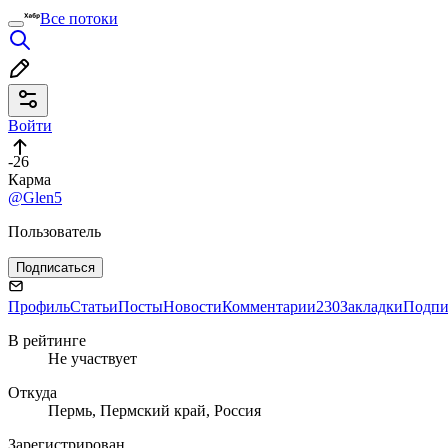
Все потоки
Войти
-26
Карма
@Glen5
Пользователь
Подписаться
Профиль
Статьи
Посты
Новости
Комментарии
230
Закладки
Подпи
В рейтинге
Не участвует
Откуда
Пермь, Пермский край, Россия
Зарегистрирован