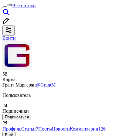
Все потоки
Войти
58
Карма
Грант Маргарян
@GrantM
Пользователь
24
Подписчики
Подписаться
Профиль
Статьи
7
Посты
Новости
Комментарии
126
Ещё