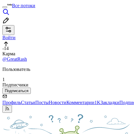
Все потоки
Войти
-14
Карма
@GreatRash
Пользователь
1
Подписчики
Подписаться
Профиль
Статьи
Посты
Новости
Комментарии
1K
Закладки
Подпи