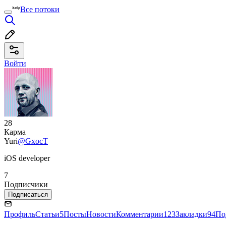
Все потоки
Войти
28
Карма
Yuri
@GxocT
iOS developer
7
Подписчики
Подписаться
Профиль
Статьи
5
Посты
Новости
Комментарии
123
Закладки
94
По