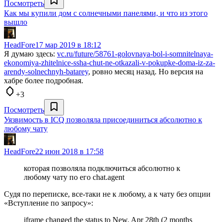
Посмотреть
Как мы купили дом с солнечными панелями, и что из этого
вышло
HeadFore
17 мар 2019 в 18:12
Я думаю здесь:
vc.ru/future/58761-golovnaya-bol-i-somnitelnaya-
ekonomiya-zhitelnice-ssha-chut-ne-otkazali-v-pokupke-doma-iz-za-
arendy-solnechnyh-batarey
, ровно месяц назад. Но версия на
хабре более подробная.
+3
Посмотреть
Уязвимость в ICQ позволяла присоединиться абсолютно к
любому чату
HeadFore
22 июн 2018 в 17:58
которая позволяла подключиться абсолютно к
любому чату по его chat.agent
Судя по переписке, все-таки не к любому, а к чату без опции
«Вступление по запросу»:
iframe changed the status to New. Apr 28th (2 months