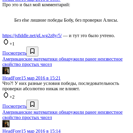
Про это и был мой комментарий:
Без else лишние победы Бобу, без проверки Алисы.
https://jsfiddle.net/gLwg2z8y/5/
— и тут это было учтено.
+1
Посмотреть
Американские математики обнаружили ранее неизвестное
свойство простых чисел
HeadFore
15 мар 2016 в 15:21
Что?! У них разные условия победы, последовательность
проверки абсолютно никак не влияет.
+2
Посмотреть
Американские математики обнаружили ранее неизвестное
свойство простых чисел
HeadFore
15 мар 2016 в 15:14