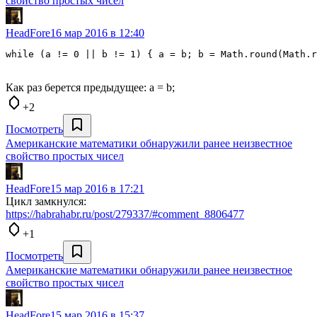
свойство простых чисел
HeadFore
16 мар 2016 в 12:40
while (a != 0 || b != 1) { a = b; b = Math.round(Math.r
Как раз берется предыдущее: a = b;
+2
Посмотреть
Американские математики обнаружили ранее неизвестное
свойство простых чисел
HeadFore
15 мар 2016 в 17:21
Цикл замкнулся:
https://habrahabr.ru/post/279337/#comment_8806477
+1
Посмотреть
Американские математики обнаружили ранее неизвестное
свойство простых чисел
HeadFore
15 мар 2016 в 15:37