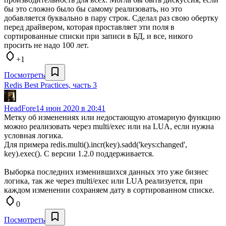
бы это сложно было бы самому реализовать, но это
добавляется буквально в пару строк. Сделал раз свою обертку
перед драйвером, которая проставляет эти поля в
сортированные списки при записи в БД, и все, никого
просить не надо 100 лет.
+1
Посмотреть
Redis Best Practices, часть 3
HeadFore
14 июн 2020 в 20:41
Метку об изменениях или недостающую атомарную функцию
можно реализовать через multi/exec или на LUA, если нужна
условная логика.
Для примера redis.multi().incr(key).sadd('keys:changed',
key).exec(). С версии 1.2.0 поддерживается.
Выборка последних изменившихся данных это уже бизнес
логика, так же через multi/exec или LUA реализуется, при
каждом изменении сохраняем дату в сортированном списке.
0
Посмотреть