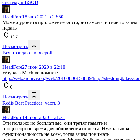
систему в ВSOD
HeadFore
18 янв 2021 в 23:50
Можно уронить приложение за это, но самой системе-то зачем
падать.
+17
Посмотреть
Вся правда о linux epoll
HeadFore
27 июн 2020 в 22:18
Wayback Machine помнит:
http://web.archive.org/web/20100806153839/http://sheddingbikes.c
0
Посмотреть
Redis Best Practices, часть 3
HeadFore
14 июн 2020 в 21:31
Эти поля же не бесплатные, они тратят память и
процессорное время для обновления индекса. Нужна такая
функциональность не всем, тогда зачем понижать
производительность для всех. Могла бы быть дискуссия, если