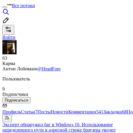
Все потоки
Войти
63
Карма
Антон Лобовкин
@HeadFore
Пользователь
9
Подписчики
Подписаться
Профиль
Статьи
7
Посты
Новости
Комментарии
541
Закладки
68
По
Эксперт обнаружил баг в Windows 10. Использование
определенного пути в адресной строке браузера уводит