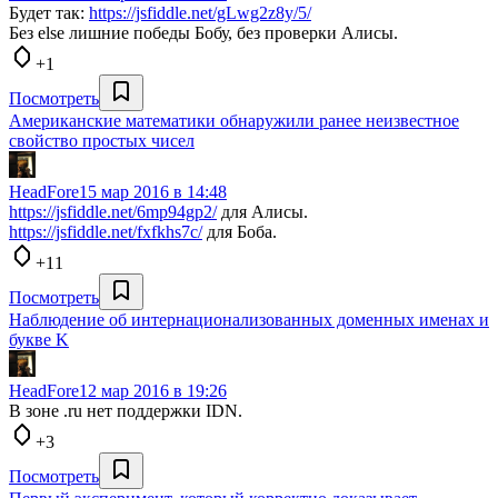
Будет так:
https://jsfiddle.net/gLwg2z8y/5/
Без else лишние победы Бобу, без проверки Алисы.
+1
Посмотреть
Американские математики обнаружили ранее неизвестное
свойство простых чисел
HeadFore
15 мар 2016 в 14:48
https://jsfiddle.net/6mp94gp2/
для Алисы.
https://jsfiddle.net/fxfkhs7c/
для Боба.
+11
Посмотреть
Наблюдение об интернационализованных доменных именах и
букве K
HeadFore
12 мар 2016 в 19:26
В зоне .ru нет поддержки IDN.
+3
Посмотреть