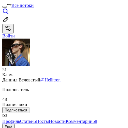
Все потоки
Войти
51
Карма
Даниил Веловатый
@Hellitron
Пользователь
48
Подписчики
Подписаться
Профиль
Статьи
5
Посты
Новости
Комментарии
58
Ещё