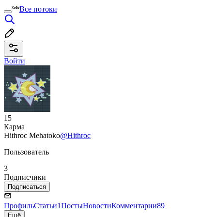
Все потоки
Войти
15
Карма
Hithroc Mehatoko
@Hithroc
Пользователь
3
Подписчики
Подписаться
Профиль
Статьи
1
Посты
Новости
Комментарии
89
Ещё