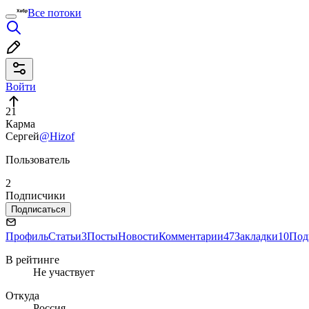
Все потоки
Войти
21
Карма
Сергей
@Hizof
Пользователь
2
Подписчики
Подписаться
Профиль
Статьи
3
Посты
Новости
Комментарии
47
Закладки
10
Под
В рейтинге
Не участвует
Откуда
Россия