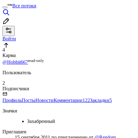
Все потоки
Войти
4
Карма
read⁠-⁠only
@Hobbit667
Пользователь
2
Подписчики
Профиль
Посты
Новости
Комментарии
122
Закладки
5
Значки
Захабренный
Приглашен
15 сентября 2011
по приглашению от
@Rendom