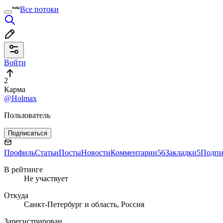
Все потоки
Войти
2
Карма
@Holmax
Пользователь
Подписаться
Профиль
Статьи
Посты
Новости
Комментарии
56
Закладки
5
Подпи
В рейтинге
Не участвует
Откуда
Санкт-Петербург и область, Россия
Зарегистрирован