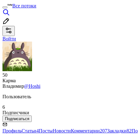
Все потоки
Войти
50
Карма
Владимир
@Hoshi
Пользователь
6
Подписчики
Подписаться
Профиль
Статьи
4
Посты
Новости
Комментарии
207
Закладки
82
По