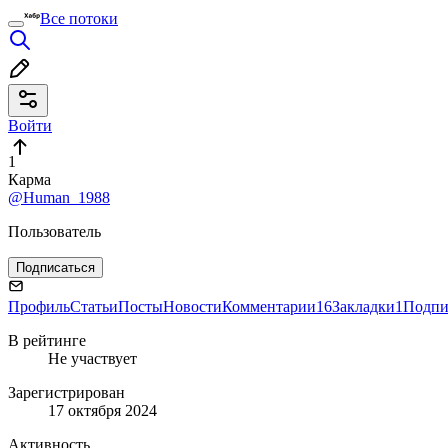
Все потоки
Войти
1
Карма
@Human_1988
Пользователь
Подписаться
Профиль
Статьи
Посты
Новости
Комментарии
16
Закладки
1
Подпи
В рейтинге
Не участвует
Зарегистрирован
17 октября 2024
Активность