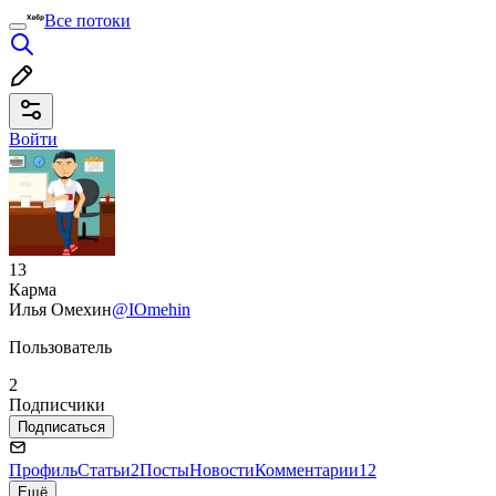
Все потоки
Войти
13
Карма
Илья Омехин
@IOmehin
Пользователь
2
Подписчики
Подписаться
Профиль
Статьи
2
Посты
Новости
Комментарии
12
Ещё