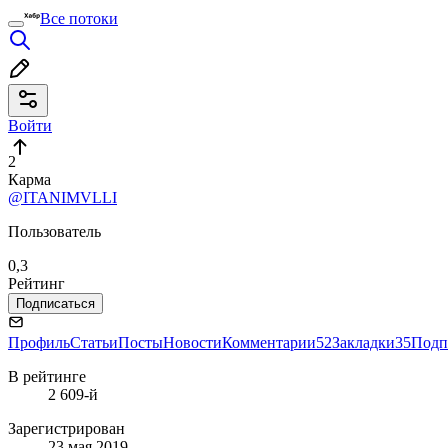
Все потоки
Войти
2
Карма
@ITANIMVLLI
Пользователь
0,3
Рейтинг
Подписаться
Профиль
Статьи
Посты
Новости
Комментарии
52
Закладки
35
Подп
В рейтинге
2 609-й
Зарегистрирован
23 мая 2019