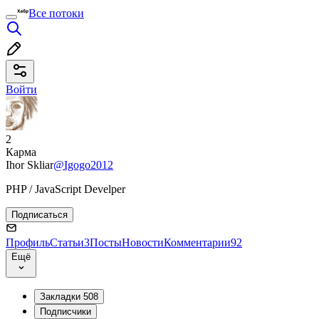
Все потоки
Войти
2
Карма
Ihor Skliar
@Igogo2012
PHP / JavaScript Develper
Подписаться
Профиль
Статьи
3
Посты
Новости
Комментарии
92
Ещё
Закладки
508
Подписчики