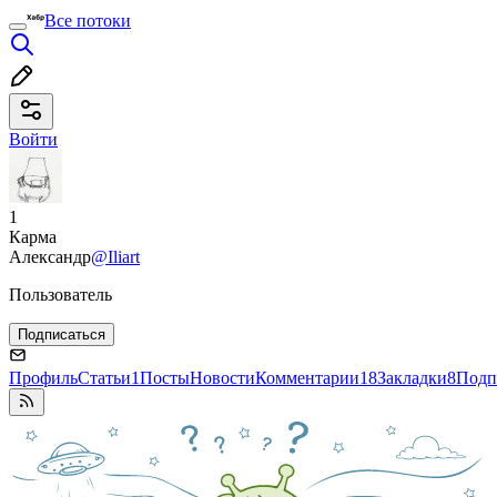
Все потоки
Войти
1
Карма
Александр
@Iliart
Пользователь
Подписаться
Профиль
Статьи
1
Посты
Новости
Комментарии
18
Закладки
8
Подп