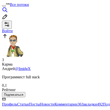
Все потоки
Войти
3
Карма
Андрей
@ImidgX
Программист full stack
0,1
Рейтинг
Подписаться
Профиль
Статьи
Посты
Новости
Комментарии
36
Закладки
492
Под