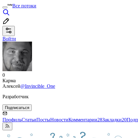
Все потоки
Войти
0
Карма
Алексей
@Invincible_One
Разработчик
Подписаться
Профиль
Статьи
Посты
Новости
Комментарии
28
Закладки
20
Подп