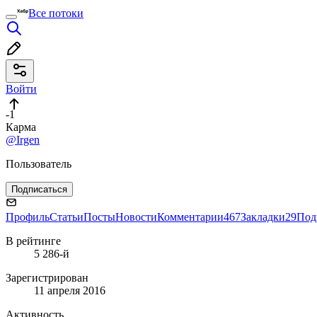
Все потоки
Войти
-1
Карма
@Irgen
Пользователь
Подписаться
Профиль
Статьи
Посты
Новости
Комментарии
467
Закладки
29
Под
В рейтинге
5 286-й
Зарегистрирован
11 апреля 2016
Активность