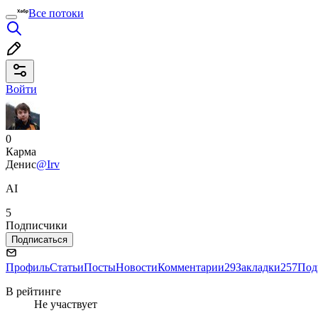
Все потоки
Войти
0
Карма
Денис
@Irv
AI
5
Подписчики
Подписаться
Профиль
Статьи
Посты
Новости
Комментарии
29
Закладки
257
Под
В рейтинге
Не участвует