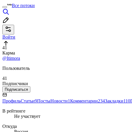
Все потоки
Войти
41
Карма
@Itimora
Пользователь
41
Подписчики
Подписаться
Профиль
Статьи
9
Посты
Новости
1
Комментарии
234
Закладки
110
В рейтинге
Не участвует
Откуда
Россия