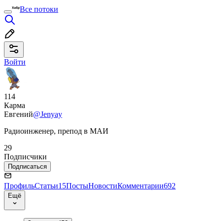
Все потоки
Войти
114
Карма
Евгений
@Jenyay
Радиоинженер, препод в МАИ
29
Подписчики
Подписаться
Профиль
Статьи
15
Посты
Новости
Комментарии
692
Ещё