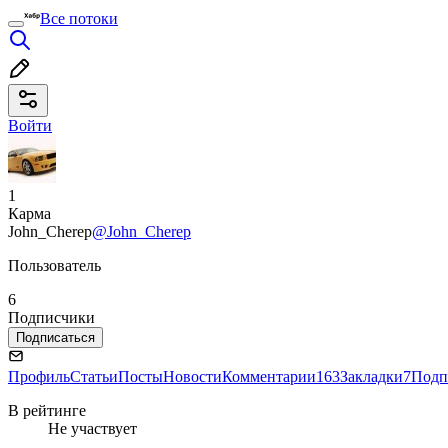
Все потоки
Войти
1
Карма
John_Cherep
@John_Cherep
Пользователь
6
Подписчики
Подписаться
Профиль
Статьи
Посты
Новости
Комментарии
163
Закладки
7
Подп
В рейтинге
Не участвует