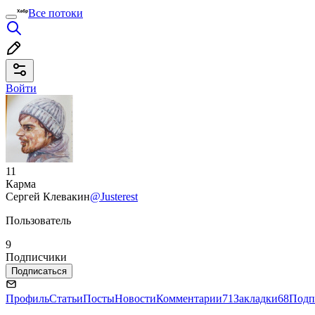
Все потоки
Войти
11
Карма
Сергей Клевакин
@Justerest
Пользователь
9
Подписчики
Подписаться
Профиль
Статьи
Посты
Новости
Комментарии
71
Закладки
68
Подп