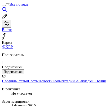
Все потоки
Войти
0
Карма
@KEP
Пользователь
1
Подписчики
Подписаться
Профиль
Статьи
Посты
Новости
Комментарии
54
Закладки
3
Подпи
В рейтинге
Не участвует
Зарегистрирован
1 февраля 2010