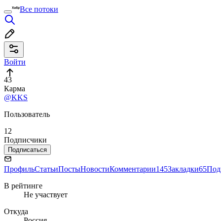
Все потоки
Войти
43
Карма
@KKS
Пользователь
12
Подписчики
Подписаться
Профиль
Статьи
Посты
Новости
Комментарии
145
Закладки
65
Под
В рейтинге
Не участвует
Откуда
Россия