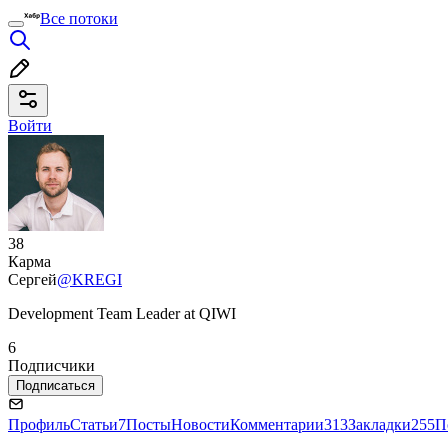
Все потоки
Войти
38
Карма
Сергей
@KREGI
Development Team Leader at QIWI
6
Подписчики
Подписаться
Профиль
Статьи
7
Посты
Новости
Комментарии
313
Закладки
255
П