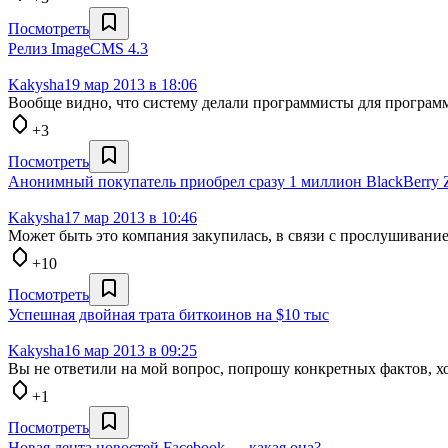
Посмотреть
Релиз ImageCMS 4.3
Kakysha
19 мар 2013 в 18:06
Вообще видно, что систему делали программисты для программ
+3
Посмотреть
Анонимный покупатель приобрел сразу 1 миллион BlackBerry 
Kakysha
17 мар 2013 в 10:46
Может быть это компания закупилась, в связи с прослушивание
+10
Посмотреть
Успешная двойная трата биткоинов на $10 тыс
Kakysha
16 мар 2013 в 09:25
Вы не ответили на мой вопрос, попрошу конкретных фактов, х
+1
Посмотреть
Новая лента новостей Facebook — какая она?