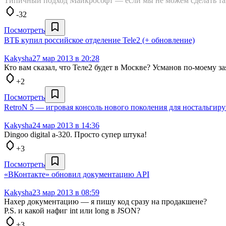
Типичный подход Майкрософт — если мы не можем сделать так, 
-32
Посмотреть
ВТБ купил российское отделение Tele2 (+ обновление)
Kakysha
27 мар 2013 в 20:28
Кто вам сказал, что Теле2 будет в Москве? Усманов по-моему з
+2
Посмотреть
RetroN 5 — игровая консоль нового поколения для ностальги
Kakysha
24 мар 2013 в 14:36
Dingoo digital a-320. Просто супер штука!
+3
Посмотреть
«ВКонтакте» обновил документацию API
Kakysha
23 мар 2013 в 08:59
Нахер документацию — я пишу код сразу на продакшене?
P.S. и какой нафиг int или long в JSON?
+3