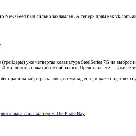
что NewsFeed был сильно захламлен. А теперь прям как vk.com, а
7
исе (трейдеры) уже четвертая клавиатура SteelSeries 7G на выбр
о 50 миллионов нажатий не набралось. Представляете — уже четв
nter правильный, и раскладка, и нумпад есть, и даже подставка с
вого шага стала хостером The Pirate Bay