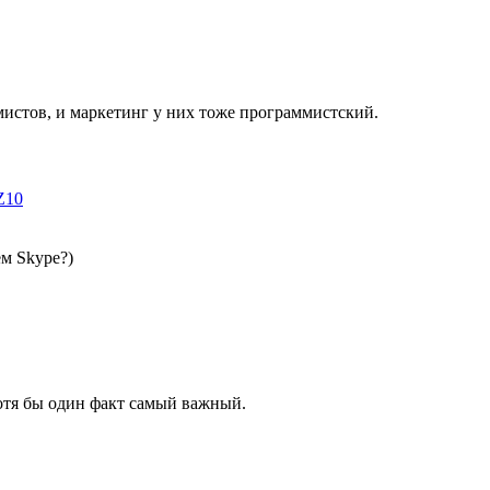
истов, и маркетинг у них тоже программистский.
Z10
м Skype?)
отя бы один факт самый важный.