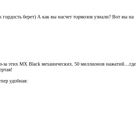
ж гордость берет) А как вы насчет тормозов узнали? Вот вы на
ос из-за этих MX Black механических. 50 миллионов нажатий…где
ертая!
упер удобная: