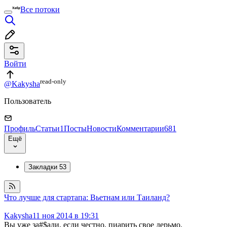
Все потоки
Войти
read⁠-⁠only
@Kakysha
Пользователь
Профиль
Статьи
1
Посты
Новости
Комментарии
681
Ещё
Закладки
53
Что лучше для стартапа: Вьетнам или Таиланд?
Kakysha
11 ноя 2014 в 19:31
Вы уже за#$али, если честно, пиарить свое дерьмо.