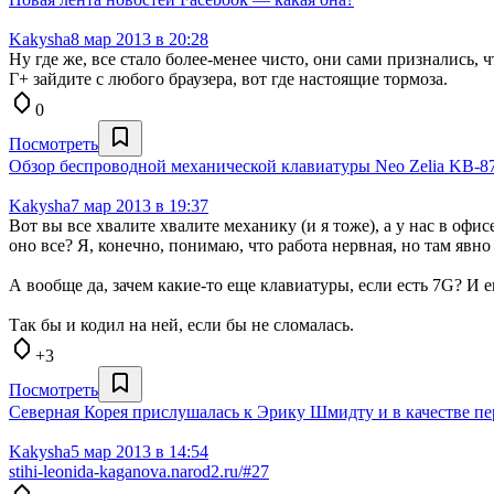
Kakysha
8 мар 2013 в 20:28
Ну где же, все стало более-менее чисто, они сами признались, 
Г+ зайдите с любого браузера, вот где настоящие тормоза.
0
Посмотреть
Обзор беспроводной механической клавиатуры Neo Zelia KB-8
Kakysha
7 мар 2013 в 19:37
Вот вы все хвалите хвалите механику (и я тоже), а у нас в оф
оно все? Я, конечно, понимаю, что работа нервная, но там явн
А вообще да, зачем какие-то еще клавиатуры, если есть 7G? И e
Так бы и кодил на ней, если бы не сломалась.
+3
Посмотреть
Северная Корея прислушалась к Эрику Шмидту и в качестве пер
Kakysha
5 мар 2013 в 14:54
stihi-leonida-kaganova.narod2.ru/#27