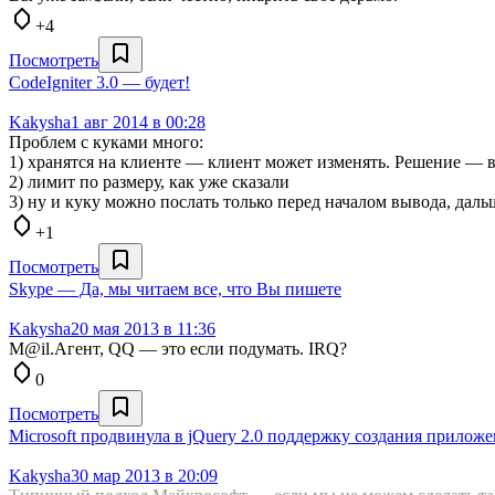
+4
Посмотреть
CodeIgniter 3.0 — будет!
Kakysha
1 авг 2014 в 00:28
Проблем с куками много:
1) хранятся на клиенте — клиент может изменять. Решение — в
2) лимит по размеру, как уже сказали
3) ну и куку можно послать только перед началом вывода, дальш
+1
Посмотреть
Skype — Да, мы читаем все, что Вы пишете
Kakysha
20 мая 2013 в 11:36
M@il.Агент, QQ — это если подумать. IRQ?
0
Посмотреть
Microsoft продвинула в jQuery 2.0 поддержку создания прилож
Kakysha
30 мар 2013 в 20:09