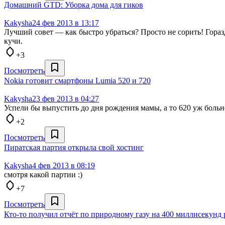
Домашний GTD: Уборка дома для гиков
Kakysha
24 фев 2013 в 13:17
Лучший совет — как быстро убраться? Просто не сорить! Горазд
кучи.
+3
Посмотреть
Nokia готовит смартфоны Lumia 520 и 720
Kakysha
23 фев 2013 в 04:27
Успели бы выпустить до дня рождения мамы, а то 620 уж больн
+2
Посмотреть
Пиратская партия открыла свой хостинг
Kakysha
4 фев 2013 в 08:19
смотря какой партии :)
+7
Посмотреть
Кто-то получил отчёт по природному газу на 400 миллисекунд