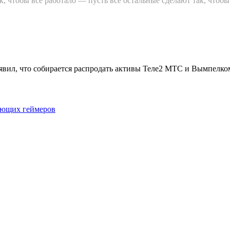
чтобы все работало — пусть все остальные сделают так, чтобы 
аявил, что собирается распродать активы Теле2 МТС и Вымпелкому
рующих геймеров