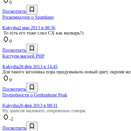
0
Посмотреть
Роскомнадзор о Spamhaus
Kakysha
2 мар 2013 в 08:36
То есть его тоже слил СХ как малварь?)
0
Посмотреть
Кастуем магией PHP
Kakysha
28 фев 2013 в 14:45
Для такого заголовка пора придумывать новый цвет, окромя же
0
Посмотреть
Подробности о Geeksphone Peak
Kakysha
26 фев 2013 в 08:31
Ну, шансов маловато, откровенно говоря.
-2
Посмотреть