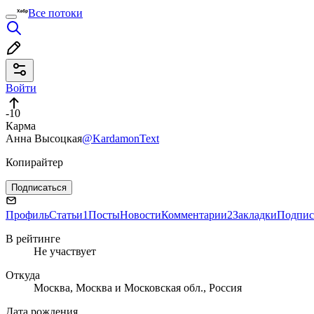
Все потоки
Войти
-10
Карма
Анна Высоцкая
@KardamonText
Копирайтер
Подписаться
Профиль
Статьи
1
Посты
Новости
Комментарии
2
Закладки
Подпис
В рейтинге
Не участвует
Откуда
Москва, Москва и Московская обл., Россия
Дата рождения