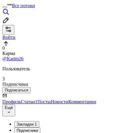
Все потоки
Войти
0
Карма
@Karim26
Пользователь
3
Подписчики
Подписаться
Профиль
Статьи
1
Посты
Новости
Комментарии
Ещё
Закладки
1
Подписчики