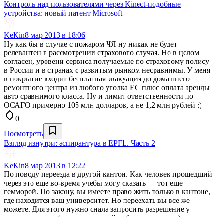
Контроль над пользователями через Kinect-подобные
устройства: новый патент Microsoft
KeKin
8 мар 2013 в 18:06
Ну как бы в случае с пожаром ЧЯ ну никак не будет
релевантен в рассмотрении страхового случая. Но в целом
согласен, уровени сервиса получаемые по страховому полису
в России и в странах с развитым рынком несравнимы. У меня
в покрытие входит бесплатная эвакуация до домашнего
ремонтного центра из любого уголка ЕС плюс оплата аренды
авто сравнимого класса. Ну и лимит ответственности по
ОСАГО примерно 105 млн долларов, а не 1,2 млн рублей :)
0
Посмотреть
Взгляд изнутри: аспирантура в EPFL. Часть 2
KeKin
8 мар 2013 в 12:22
По поводу переезда в другой кантон. Как человек прошедший
через это еще во-время учебы могу сказать — тот еще
гемморой. По закону, вы имеете право жить только в кантоне,
где находится ваш университет. Но переехать вы все же
можете. Для этого нужно снала запросить разрешение у