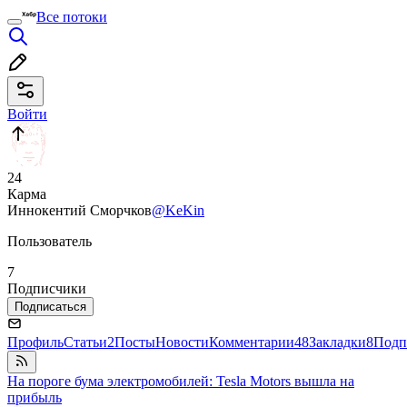
Все потоки
Войти
24
Карма
Иннокентий Сморчков
@KeKin
Пользователь
7
Подписчики
Подписаться
Профиль
Статьи
2
Посты
Новости
Комментарии
48
Закладки
8
Подп
На пороге бума электромобилей: Tesla Motors вышла на
прибыль