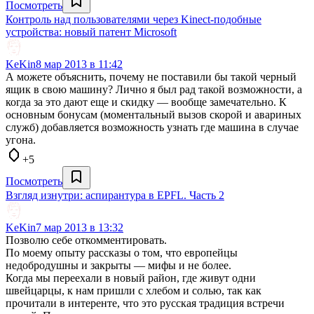
Посмотреть
Контроль над пользователями через Kinect-подобные
устройства: новый патент Microsoft
KeKin
8 мар 2013 в 11:42
А можете объяснить, почему не поставили бы такой черный
ящик в свою машину? Лично я был рад такой возможности, а
когда за это дают еще и скидку — вообще замечательно. К
основным бонусам (моментальный вызов скорой и авариных
служб) добавляется возможность узнать где машина в случае
угона.
+5
Посмотреть
Взгляд изнутри: аспирантура в EPFL. Часть 2
KeKin
7 мар 2013 в 13:32
Позволю себе откомментировать.
По моему опыту рассказы о том, что европейцы
недобродушны и закрыты — мифы и не более.
Когда мы переехали в новый район, где живут одни
швейцарцы, к нам пришли с хлебом и солью, так как
прочитали в интеренте, что это русская традиция встречи