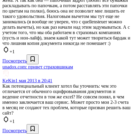
жена. А так как она — папочный задрот (любит все бумажки
раскладывать по папочкам, а потом расставлять эти папочки
по цветам на полки), боюсь она не позволит мне лишить ее
такого удовольствия. Налоговым вычетом мы тут еще не
занимались (я вообще не уверен, что с quellensteuer можно
делать вычеты), но как раз начали над этим задумываться. А с
учетом того, что мы оба работаем в страховых компаниях
(пусть и нон-лайф), знаем какой тут может твориться бардак и
что лишняя копия документа никогда не помешает :)
+1
Посмотреть
unadox.com: привет страховщикам
KeKin
1 мая 2013 в 20:41
Как потенциальный клиент хотел бы уточнить: чем это
отличается от обычного оцифровывания документов и
ведение отчетности в том же excel? Не совсем понял, в чем
именно заключается ваш сервис. Может просто мои 2-3 счета
в месяц не создают тех проблем, которые призван решить ваш
сайт?
+1
Посмотреть