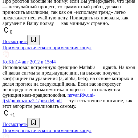
Про роботов вообще не пойму: если Вы утверждаете, что цена
— неслучайный процесс, то граммотный робот, должен
приносить миллионы, так как он «используя тренд» легко
предскажет неслучайную цену. Приводить их провалы, как
аргумент в Вашу пользу — как минимум странно.
0
Посмотреть
Пример практического применения копул
KeKin
14 авг 2012 в 15:44
Использовал встроенную функцию Matlab'a — ugarch. На вход
ей давал сигмы за предыдущие дни, на выходе получал
коеффициенты уравнения (a, alpha, beta), на основе которых и
делал прогноз на следующий день. Если вас интересует
непосредственно математика процесса — используется
функция кваз-правдоподобия.
mrvar.fdv.uni-
lj.si/pub/mz/mz2.1/posedel.pdf
— тут есть точное описание, как
этот алгоритм реализовать самому.
+1
Посмотреть
Пример практического применения копул