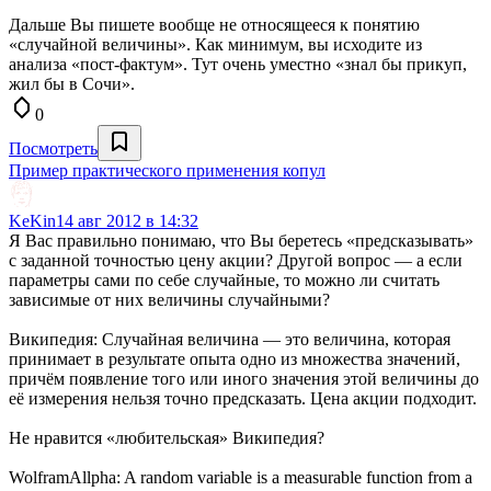
Дальше Вы пишете вообще не относящееся к понятию
«случайной величины». Как минимум, вы исходите из
анализа «пост-фактум». Тут очень уместно «знал бы прикуп,
жил бы в Сочи».
0
Посмотреть
Пример практического применения копул
KeKin
14 авг 2012 в 14:32
Я Вас правильно понимаю, что Вы беретесь «предсказывать»
с заданной точностью цену акции? Другой вопрос — а если
параметры сами по себе случайные, то можно ли считать
зависимые от них величины случайными?
Википедия: Случайная величина — это величина, которая
принимает в результате опыта одно из множества значений,
причём появление того или иного значения этой величины до
её измерения нельзя точно предсказать. Цена акции подходит.
Не нравится «любительская» Википедия?
WolframAllpha: A random variable is a measurable function from a