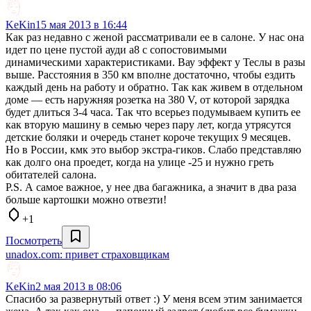
KeKin
15 мая 2013 в 16:44
Как раз недавно с женой рассматривали ее в салоне. У нас она
идет по цене пустой ауди а8 с сопостовимыми
динамическими характеристиками. Вау эффект у Теслы в разы
выше. Расстояния в 350 км вполне достаточно, чтобы ездить
каждый день на работу и обратно. Так как живем в отдельном
доме — есть наружняя розетка на 380 V, от которой зарядка
будет длиться 3-4 часа. Так что всерьез подумываем купить ее
как вторую машину в семью через пару лет, когда утрясутся
детские боляки и очередь станет короче текущих 9 месяцев.
Но в России, кмк это выбор экстра-гиков. Слабо представляю
как долго она проедет, когда на улице -25 и нужно греть
обитателей салона.
P.S. А самое важное, у нее два багажника, а значит в два раза
больше картошки можно отвезти!
+1
Посмотреть
unadox.com: привет страховщикам
KeKin
2 мая 2013 в 08:06
Спасибо за развернутый ответ :) У меня всем этим занимается