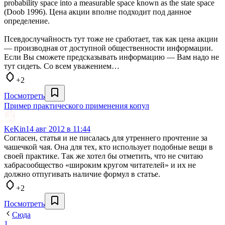
probability space into a measurable space known as the state space
(Doob 1996). Цена акции вполне подходит под данное
определение.
Псевдослучайность тут тоже не сработает, так как цена акции
— производная от доступной общественности информации.
Если Вы сможете предсказывать информацию — Вам надо не
тут сидеть. Со всем уважением…
+2
Посмотреть
Пример практического применения копул
KeKin
14 авг 2012 в 11:44
Согласен, статья и не писалась для утреннего прочтение за
чашечкой чая. Она для тех, кто использует подобные вещи в
своей практике. Так же хотел бы отметить, что не считаю
хабрасообщество «широким кругом читателей» и их не
должно отпугивать наличие формул в статье.
+2
Посмотреть
Сюда
1