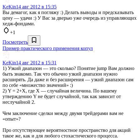
KeKin
14 авг 2012 в 15:35
Вы демагог, как я погляжу :) Делать выводы и предсказывать
цену — удачи :) У Вас за дверью уже очередь из управляющих
хедж-фондами.
+1
Посмотреть
Пример практического применения копул
KeKin
14 авг 2012 в 15:31
1) Узкий диапазон — это сколько? Понятие jump Вам должно
быть знакомо. Так что обычно узкий диапазон нужно
расширять. Да даже и без расширения — узкий диапазон сам
по себе «множество значений» :)
2) Y = 2+X, где Х — случайная величина. По вашему
утверждению Y не будет случайной, так как зависит от
неслучайной 2.
Чем заключение сделки между двумя трейдерами вам не
«опыт»?
Про отсутствующее вероятностное пространство для акций
такое же, как и для любого стохастического процесса.