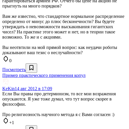
гарантироваться армией РФ. Отчего бы цене на акцию не
прыгнуть на много порядков?
Вам же известно, что стандартное нормальное распределение
определено от минус до плюс бесконечности? Вы будете
утверждать о невозможности выскакивания гигантских
чисел? На практике этого может и нет, но в теории такое
возможно. То же и с акциями.
Вы неотвтили на мой прямой вопрос: как неудачи роботы
доказывают ваш тезис о неслучайности?
0
Посмотреть
Пример практического применения копул
KeKin
14 авг 2012 в 17:09
Если Вы правы про детерминизм, то все мои возражения
опускаются. Я уже тоже думал, что тут вопрос скорее в
философии.
Про религиозность научного метода я с Вами согласен :)
+1