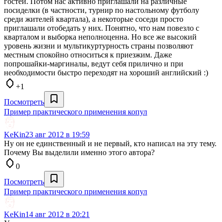
гостей. Потом нас активно приглашали на различные
посиделки (в частности, турнир по настольному футболу
среди жителей квартала), а некоторые соседи просто
приглашали отобедать у них. Понятно, что нам повезло с
кварталом и выборка неполноценна. Но все же высокий
уровень жизни и мультикуртурность страны позволяют
местным спокойно относиться к приезжим. Даже
попрошайки-маргиналы, ведут себя прилично и при
необходимости быстро переходят на хороший английский :)
+1
Посмотреть
Пример практического применения копул
KeKin
23 авг 2012 в 19:59
Ну он не единственный и не первый, кто написал на эту тему.
Почему Вы выделили именно этого автора?
0
Посмотреть
Пример практического применения копул
KeKin
14 авг 2012 в 20:21