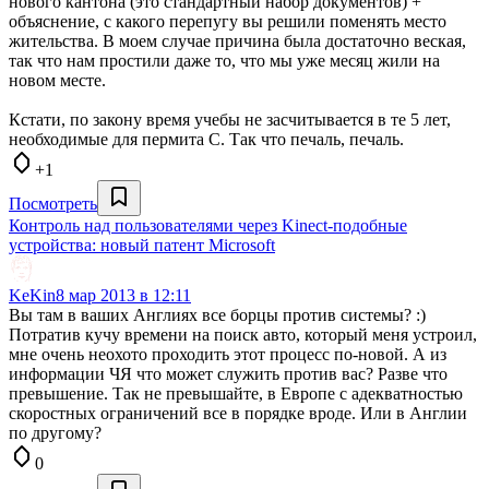
нового кантона (это стандартный набор документов) +
объяснение, с какого перепугу вы решили поменять место
жительства. В моем случае причина была достаточно веская,
так что нам простили даже то, что мы уже месяц жили на
новом месте.
Кстати, по закону время учебы не засчитывается в те 5 лет,
необходимые для пермита С. Так что печаль, печаль.
+1
Посмотреть
Контроль над пользователями через Kinect-подобные
устройства: новый патент Microsoft
KeKin
8 мар 2013 в 12:11
Вы там в ваших Англиях все борцы против системы? :)
Потратив кучу времени на поиск авто, который меня устроил,
мне очень неохото проходить этот процесс по-новой. А из
информации ЧЯ что может служить против вас? Разве что
превышение. Так не превышайте, в Европе с адекватностью
скоростных ограничений все в порядке вроде. Или в Англии
по другому?
0