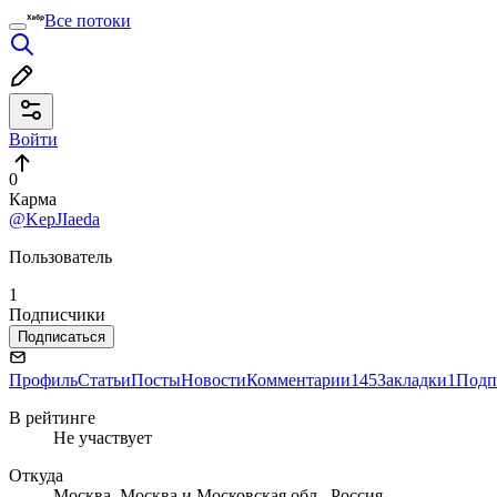
Все потоки
Войти
0
Карма
@KepJIaeda
Пользователь
1
Подписчики
Подписаться
Профиль
Статьи
Посты
Новости
Комментарии
145
Закладки
1
Подп
В рейтинге
Не участвует
Откуда
Москва, Москва и Московская обл., Россия