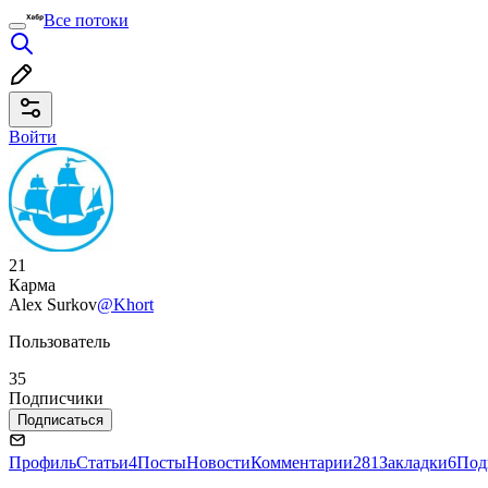
Все потоки
Войти
21
Карма
Alex Surkov
@Khort
Пользователь
35
Подписчики
Подписаться
Профиль
Статьи
4
Посты
Новости
Комментарии
281
Закладки
6
Под