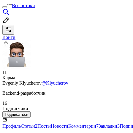
Все потоки
Войти
11
Карма
Evgeniy Klyucherov
@Klyucherov
Backend-разработчик
16
Подписчики
Подписаться
Профиль
Статьи
2
Посты
Новости
Комментарии
7
Закладки
3
Подпи