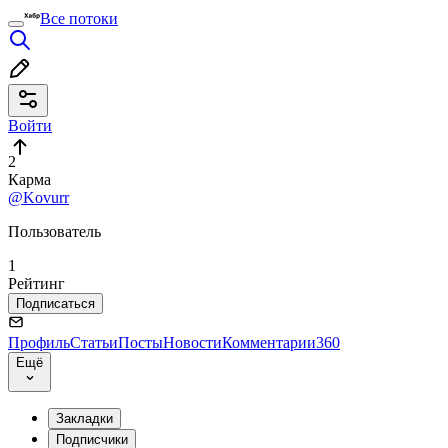
Все потоки
Войти
2
Карма
@Kovurr
Пользователь
1
Рейтинг
Подписаться
Профиль
Статьи
Посты
Новости
Комментарии
360
Ещё
Закладки
Подписчики