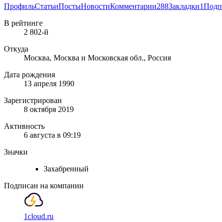
Профиль
Статьи
Посты
Новости
Комментарии
288
Закладки
1
Подп
В рейтинге
2 802-й
Откуда
Москва, Москва и Московская обл., Россия
Дата рождения
13 апреля 1990
Зарегистрирован
8 октября 2019
Активность
6 августа в 09:19
Значки
Захабренный
Подписан на компании
1cloud.ru