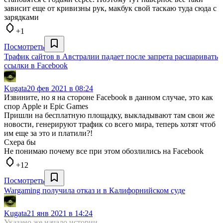
зависит еще от кривизны рук, макбук свой таскаю туда сюда с
зарядками
+1
Посмотреть
Трафик сайтов в Австралии падает после запрета расшаривать
ссылки в Facebook
Kugata
20 фев 2021 в 08:24
Извините, но я на стороне Facebook в данном случае, это как
спор Apple и Epic Games
Пришли на бесплатную площадку, выкладывают там свои же
новости, генерируют трафик со всего мира, теперь хотят чтоб
им еще за это и платили?!
Схера бы
Не понимаю почему все при этом обозлились на Facebook
+12
Посмотреть
Wargaming получила отказ и в Калифорнийском суде
Kugata
21 янв 2021 в 14:24
Указано же начало истории