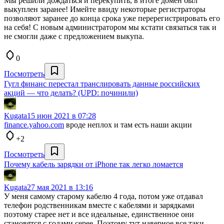
Мы решили дождаться и перекупить, в итоге домен был
выкуплен заранее! Имейте ввиду некоторые регистраторы
позволяют заранее до конца срока уже перерегистрировать его
на себя! С новым администратором мы кстати связаться так и
не смогли даже с предложением выкупа.
0
Посмотреть
Гугл финанс перестал транслировать данные российских
акций — что делать? (UPD: починили)
Kugata
15 июн 2021 в 07:28
finance.yahoo.com
вроде неплох и там есть наши акции
+2
Посмотреть
Почему кабель зарядки от iPhone так легко ломается
Kugata
27 мая 2021 в 13:16
У меня самому старому кабелю 4 года, потом уже отдавал
телефон родственникам вместе с кабелями и зарядками
поэтому старее нет и все идеальные, единственное они
становятся с годами серее. Поэтому тут наверное все таки