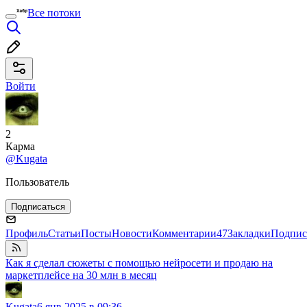
Все потоки
Войти
2
Карма
@Kugata
Пользователь
Подписаться
Профиль
Статьи
Посты
Новости
Комментарии
47
Закладки
Подпис
Как я сделал сюжеты с помощью нейросети и продаю на
маркетплейсе на 30 млн в месяц
Kugata
6 янв 2025 в 09:36