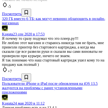
-5
Посмотреть
320 ГБ вместо 6 ТБ: как могут невинно облапошить в онлайн-
магазинах
Kugata
23 сен 2020 в 17:53
Я почему то сразу подумал что это плеер.ру!!!
Не люблю этот магазин и стараюсь никогда там не брать, мне
привезли принтер без стартового картриджа, а когда мы
сказали где все развели руки и сказали вы сами виноваты не
проверили при курьере, ничего не знаем.
Я так понимаю что наш стартовый картридж ушел кому то на
продажу как полный )
+7
Посмотреть
Пользователи iPhone и iPad после обновления на iOS 13.5
жалуются на проблемы с ранее установленными
приложениями
Kugata
24 мая 2020 в 11:12
Данная проблема есть и на 13.4.1