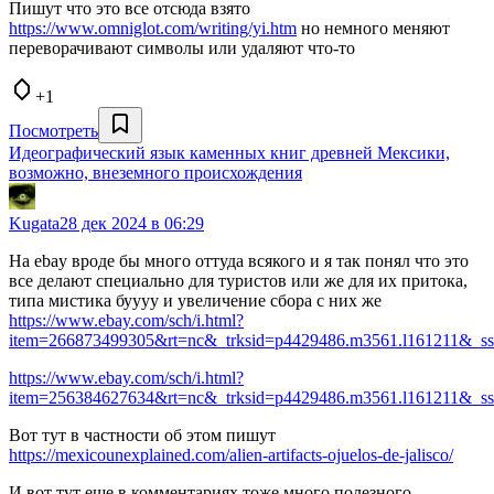
Пишут что это все отсюда взято
https://www.omniglot.com/writing/yi.htm
но немного меняют
переворачивают символы или удаляют что-то
+1
Посмотреть
Идеографический язык каменных книг древней Мексики,
возможно, внеземного происхождения
Kugata
28 дек 2024 в 06:29
На ebay вроде бы много оттуда всякого и я так понял что это
все делают специально для туристов или же для их притока,
типа мистика буууу и увеличение сбора с них же
https://www.ebay.com/sch/i.html?
item=266873499305&rt=nc&_trksid=p4429486.m3561.l161211&_ss
https://www.ebay.com/sch/i.html?
item=256384627634&rt=nc&_trksid=p4429486.m3561.l161211&_s
Вот тут в частности об этом пишут
https://mexicounexplained.com/alien-artifacts-ojuelos-de-jalisco/
И вот тут еще в комментариях тоже много полезного