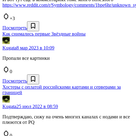
https://www.reddit.com/r/Symbology/comments/1bpe6hr/unknown_sy
+3
Посмотреть
Как снимались первые Звёздные войны
Kugata
8 мар 2023 в 10:09
Пропали все картинки
0
Посмотреть
Хостеры с оплатой российскими картами и серверами за
границей
Kugata
25 июл 2022 в 08:59
Подтверждаю, сижу на очень многих каналах с нодами и все
плюются от PQ
0