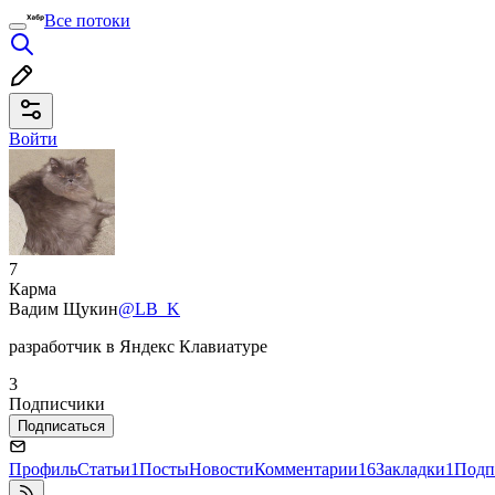
Все потоки
Войти
7
Карма
Вадим Щукин
@LB_K
разработчик в Яндекс Клавиатуре
3
Подписчики
Подписаться
Профиль
Статьи
1
Посты
Новости
Комментарии
16
Закладки
1
Подп