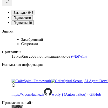
Закладки
943
Подписчики
Подписки
19
Значки
Захабренный
Старожил
Приглашен
13 ноября 2008
по приглашению от
@EdWing
Контактная информация
Spiral Framework
Spiral Scout | AI Agent Dev
https://x.com/lachezis
wolfy-j (Anton Tsitou) · GitHub
Пригласил на сайт