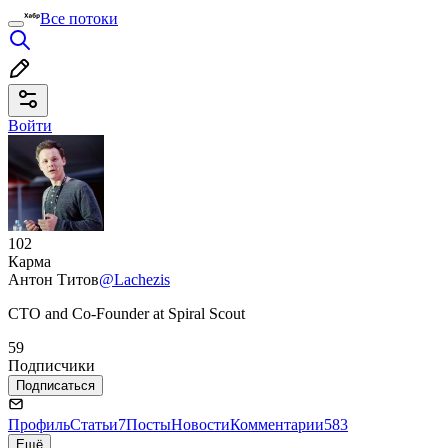
Все потоки
Войти
102
Карма
Антон Титов
@Lachezis
CTO and Co-Founder at Spiral Scout
59
Подписчики
Подписаться
Профиль
Статьи
7
Посты
Новости
Комментарии
583
Ещё